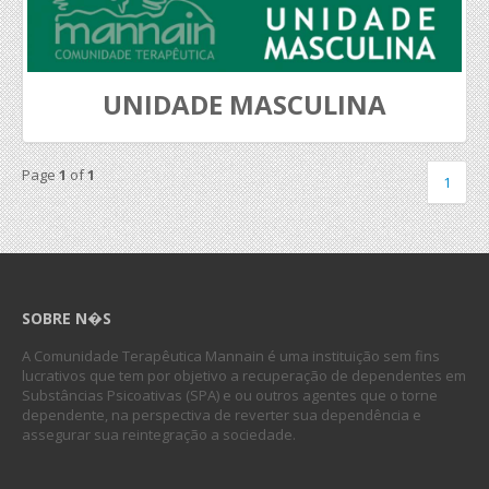
UNIDADE MASCULINA
Page
1
of
1
1
SOBRE N�S
A Comunidade Terapêutica Mannain é uma instituição sem fins
lucrativos que tem por objetivo a recuperação de dependentes em
Substâncias Psicoativas (SPA) e ou outros agentes que o torne
dependente, na perspectiva de reverter sua dependência e
assegurar sua reintegração a sociedade.